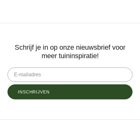
MEERSTAMMIGE BOMEN
VIJVER
PLANTENAPOTHEEK
PROMO'S
Schrijf je in op onze nieuwsbrief voor
meer tuininspiratie!
Webshop
Inspiratie
Onze werkwijze
INSCHRIJVEN
Cadeaubon
Contact