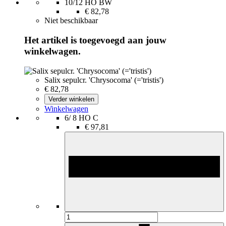
10/12 HO BW
€ 82,78
Niet beschikbaar
Het artikel is toegevoegd aan jouw
winkelwagen.
Salix sepulcr. 'Chrysocoma' (='tristis')
€ 82,78
Verder winkelen
Winkelwagen
6/ 8 HO C
€ 97,81