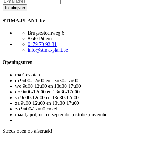
Leave
this
Inschrijven
field
blank
STIMA-PLANT bv
Brugsesteenweg 6
8740 Pittem
0479 70 92 31
info@stima-plant.be
Openingsuren
ma
Gesloten
di
9u00-12u00 en 13u30-17u00
wo
9u00-12u00 en 13u30-17u00
do
9u00-12u00 en 13u30-17u00
vr
9u00-12u00 en 13u30-17u00
za
9u00-12u00 en 13u30-17u00
zo
9u00-12u00 enkel
maart,april,mei en september,oktober,november
Steeds open op afspraak!